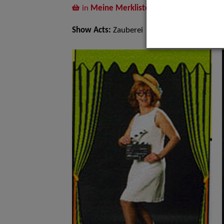
in
Meine Merkliste
legen
Show Acts:
Zauberei