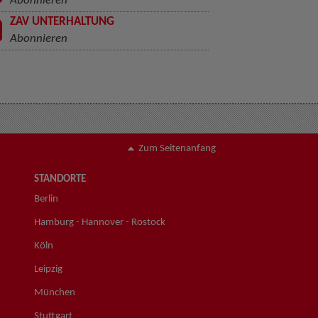
Abonnieren
ZAV UNTERHALTUNG
Abonnieren
Zum Seitenanfang
STANDORTE
Berlin
Hamburg - Hannover - Rostock
Köln
Leipzig
München
Stuttgart