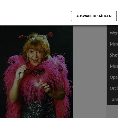
Scha
als PDF speichern
Scha
AUSWAHL BESTÄTIGEN
Wer
Wer
Mus
Sh
Mus
Ope
Orc
Tan