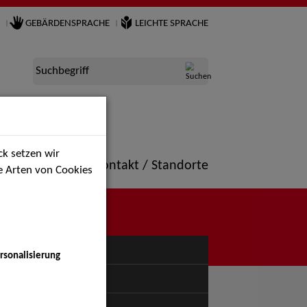
GEBÄRDENSPRACHE
LEICHTE SPRACHE
Suchbegriff
k setzen wir
ne
Portfolio
Kontakt / Standorte
ie Arten von Cookies
NÜ
rsonalisierung
uspiel - Bühne