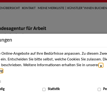
TENÜBERSICHT
KONTAKT
MEINE MERKLISTE | KÜNSTLER*INNEN BUCHEN
lungen
Online-Angebote auf Ihre Bedürfnisse anpassen. Zu diesem Zwec
nach Künstler*innen
Über uns
Aktuelles
Termi
in. Entscheiden Sie bitte selbst, welche Cookies Sie zulassen. D
beschrieben. Weitere Informationen erhalten Sie in unserer
ng
.
nnen
:
ME
dig
Statistik
Pe
Scha
y Magic Show