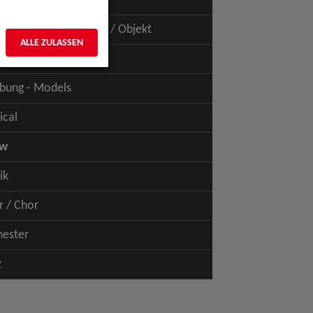
uspiel - Film / TV
uspiel - Figur / Puppe / Objekt
ALLE ZULASSEN
bung - Talents
bung - Models
ical
ow
ik
r / Chor
hester
z