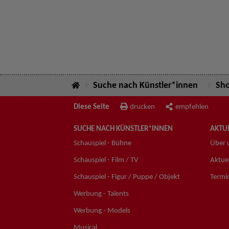
Suche nach Künstler*innen
Sh
Diese Seite
drucken
empfehlen
SUCHE NACH KÜNSTLER*INNEN
AKTUE
Schauspiel - Bühne
Über 
Schauspiel - Film / TV
Aktuel
Schauspiel - Figur / Puppe / Objekt
Termi
Werbung - Talents
Werbung - Models
Musical