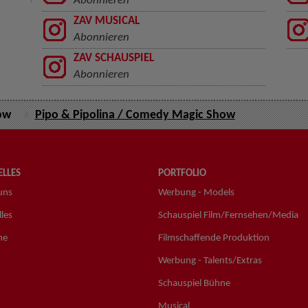
Abonnieren
ZAV MUSICAL
Abonnieren
ZAV SCHAUSPIEL
Abonnieren
ow
Pipo & Pipolina / Comedy Magic Show
LLES
PORTFOLIO
uns
Werbung - Models
les
Schauspiel Film/Fernsehen/Media
ne
Filmschaffende Produktion
Werbung - Talents/Extras
Schauspiel Bühne
Musical