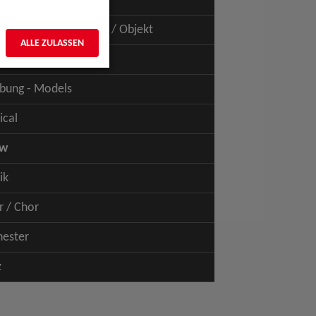
uspiel - Film / TV
uspiel - Figur / Puppe / Objekt
ALLE ZULASSEN
bung - Talents
bung - Models
ical
ow
ik
r / Chor
hester
z