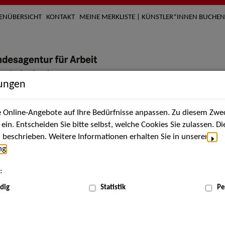
TENÜBERSICHT
KONTAKT
MEINE MERKLISTE | KÜNSTLER*INNEN BUCHEN
lungen
Online-Angebote auf Ihre Bedürfnisse anpassen. Zu diesem Zwec
nach Künstler*innen
Über uns
Aktuelles
Termi
in. Entscheiden Sie bitte selbst, welche Cookies Sie zulassen. D
beschrieben. Weitere Informationen erhalten Sie in unserer
ng
.
nnen
:
ME
dig
Statistik
Pe
Scha