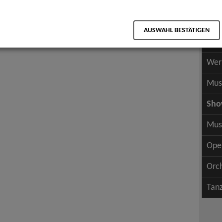
Scha
als PDF speichern
Scha
AUSWAHL BESTÄTIGEN
Wer
Wer
Mus
Sh
Mus
Ope
Orc
Tan