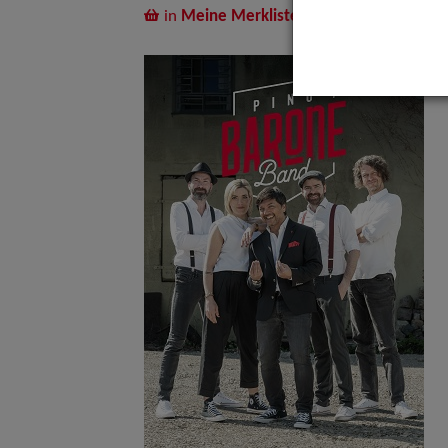
in
Meine Merkliste
legen