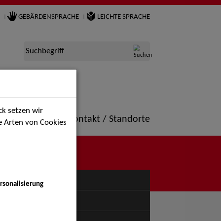
GEBÄRDENSPRACHE
LEICHTE SPRACHE
Suchbegriff
k setzen wir
ne
Portfolio
Kontakt / Standorte
ie Arten von Cookies
NÜ
rsonalisierung
uspiel - Bühne