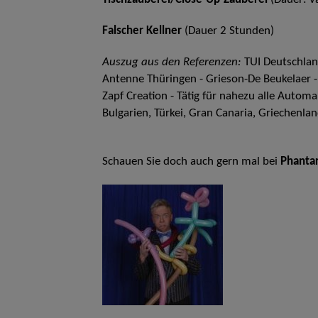
Tischzauberei/Close-Up-Zauberei
(Dauer: v
Falscher Kellner
(Dauer 2 Stunden)
Auszug aus den Referenzen:
TUI Deutschlan
Antenne Thüringen - Grieson-De Beukelaer -
Zapf Creation - Tätig für nahezu alle Autom
Bulgarien, Türkei, Gran Canaria, Griechenla
Schauen Sie doch auch gern mal bei
Phantar