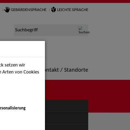
GEBÄRDENSPRACHE
LEICHTE SPRACHE
Suchbegriff
k setzen wir
ne
Portfolio
Kontakt / Standorte
ie Arten von Cookies
NÜ
rsonalisierung
uspiel - Bühne