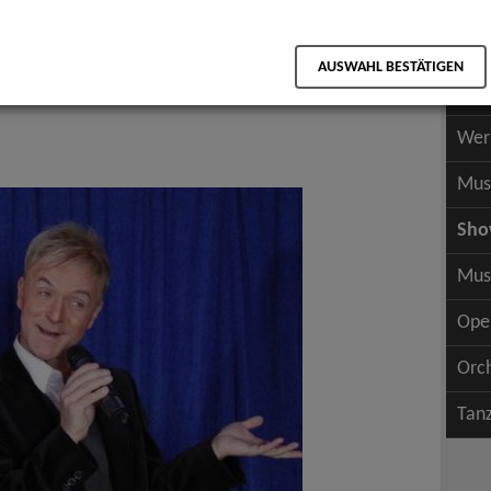
Scha
als PDF speichern
Scha
nimation
AUSWAHL BESTÄTIGEN
Wer
ischzauberei
Wer
Mus
Sh
Mus
Ope
Orc
Tan