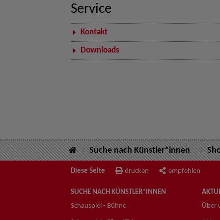
Service
Kontakt
Downloads
Suche nach Künstler*innen
Sh
Diese Seite
drucken
empfehlen
SUCHE NACH KÜNSTLER*INNEN
AKTUE
Schauspiel - Bühne
Über 