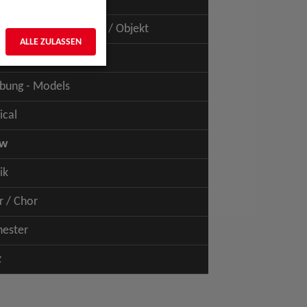
uspiel - Film / TV
uspiel - Figur / Puppe / Objekt
ALLE ZULASSEN
bung - Talents
bung - Models
ical
ow
ik
r / Chor
hester
z