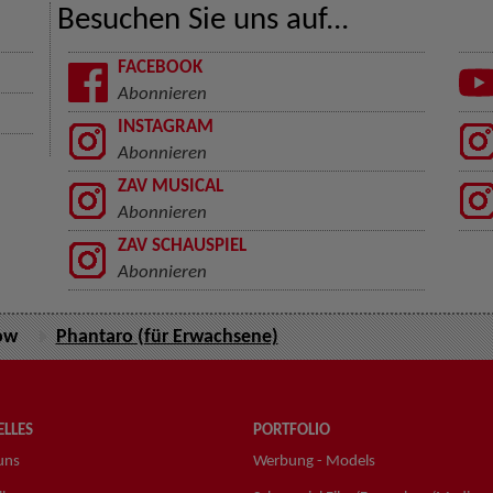
Besuchen Sie uns auf...
FACEBOOK
Abonnieren
INSTAGRAM
Abonnieren
ZAV MUSICAL
Abonnieren
ZAV SCHAUSPIEL
Abonnieren
ow
Phantaro (für Erwachsene)
LLES
PORTFOLIO
uns
Werbung - Models