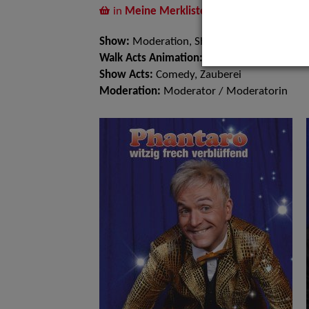
in
Meine Merkliste
legen
Show:
Moderation, Show Acts, Walk Acts A
Walk Acts Animation:
Komisches Kellnern, T
Show Acts:
Comedy, Zauberei
Moderation:
Moderator / Moderatorin