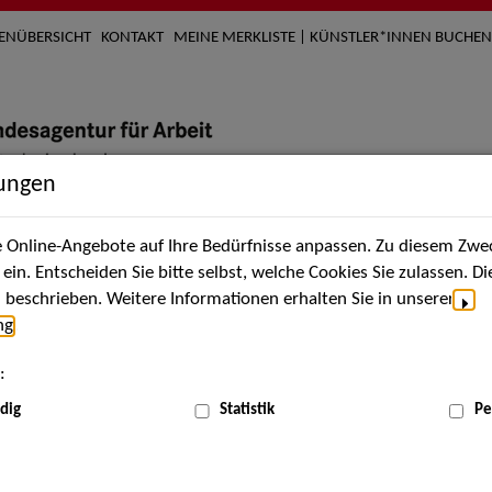
TENÜBERSICHT
KONTAKT
MEINE MERKLISTE | KÜNSTLER*INNEN BUCHEN
lungen
Online-Angebote auf Ihre Bedürfnisse anpassen. Zu diesem Zwec
nach Künstler*innen
Über uns
Aktuelles
Termi
in. Entscheiden Sie bitte selbst, welche Cookies Sie zulassen. D
beschrieben. Weitere Informationen erhalten Sie in unserer
ng
.
nnen
:
ME
dig
Statistik
Pe
Scha
)