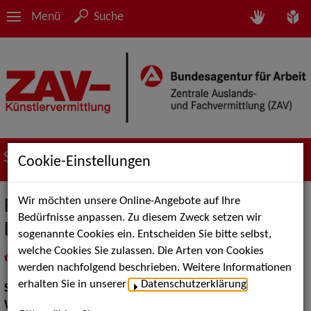
Menü
Suche
Suche nach Künstler*innen
Cookie-Einstellungen
Wir möchten unsere Online-Angebote auf Ihre
Frank Peters (Wolfgang Petry-
Bedürfnisse anpassen. Zu diesem Zweck setzen wir
Double/Peter Maffay-Double)
sogenannte Cookies ein. Entscheiden Sie bitte selbst,
welche Cookies Sie zulassen. Die Arten von Cookies
in
Meine Merkliste
legen
als PDF speichern
werden nachfolgend beschrieben. Weitere Informationen
erhalten Sie in unserer
Datenschutzerklärung
.
Show:
Show Acts
Walk Acts Animation:
Doppelgänger