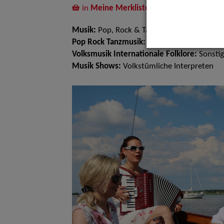
in
Meine Merkliste
legen
Musik:
Pop, Rock & Tanzmusik, Volksmusik u
Pop Rock Tanzmusik:
Big Bands Tanzmusik, O
Volksmusik Internationale Folklore:
Sonsti
Musik Shows:
Volkstümliche Interpreten