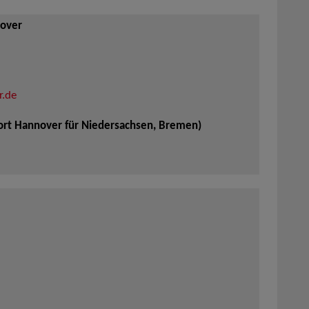
um
die
nover
Lautstärke
zu
erhöhen
oder
zu
verringern.
r.de
ort Hannover für Niedersachsen, Bremen)