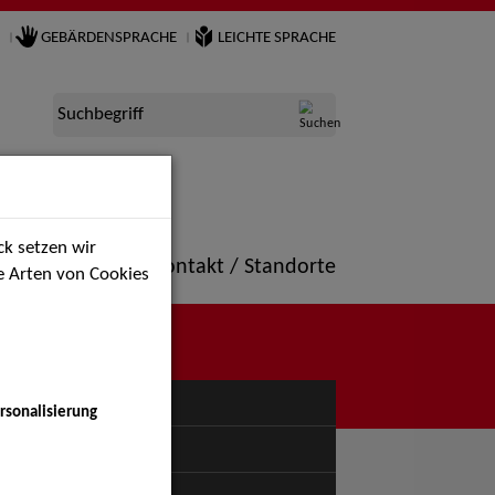
GEBÄRDENSPRACHE
LEICHTE SPRACHE
Suchbegriff
k setzen wir
ne
Portfolio
Kontakt / Standorte
ie Arten von Cookies
NÜ
rsonalisierung
uspiel - Bühne