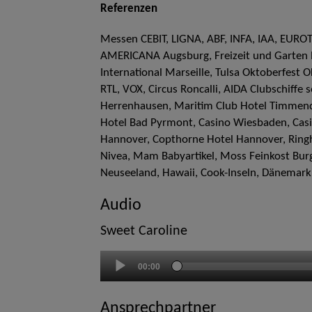
Referenzen
Messen CEBIT, LIGNA, ABF, INFA, IAA, EURO
AMERICANA Augsburg, Freizeit und Garten 
International Marseille, Tulsa Oktoberfest 
RTL, VOX, Circus Roncalli, AIDA Clubschiffe s
Herrenhausen, Maritim Club Hotel Timmend
Hotel Bad Pyrmont, Casino Wiesbaden, Casi
Hannover, Copthorne Hotel Hannover, Ringh
Nivea, Mam Babyartikel, Moss Feinkost Bur
Neuseeland, Hawaii, Cook-Inseln, Dänemark
Audio
Sweet Caroline
Audio-
00:00
Player
Ansprechpartner