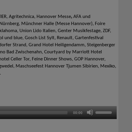
TIER, Agritechnica, Hannover Messe
,
AFA und
Nürnberg, Münchner Halle (Messe Hannover), Foire
Oklahoma, Union Lido Italien, Genter Musikfestage, ZDF,
ol und blue, Gosch List Sylt, Renault, Gartenfestival
orfer Strand, Grand Hotel Heiligendamm, Steigenberger
no Bad Zwischenahn, Courtyard by Marriott Hotel
otel Celler Tor, Feine Dinner Shows, GOP Hannover,
gwedel, Maschseefest Hannover Tjumen Sibirien, Mexiko,
.
Verwende
00:00
die
Pfeiltaste
nach
oben/nach
unten