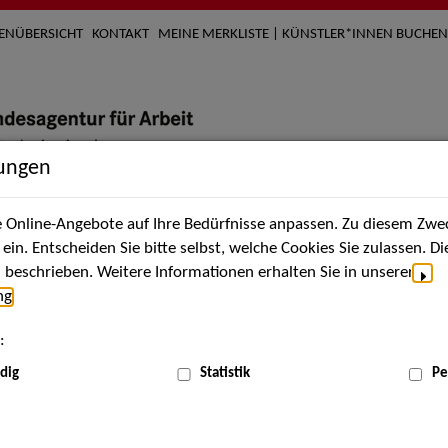
TENÜBERSICHT
KONTAKT
MEINE MERKLISTE | KÜNSTLER*INNEN BUCHEN
lungen
Online-Angebote auf Ihre Bedürfnisse anpassen. Zu diesem Zwec
nach Künstler*innen
Über uns
Aktuelles
Termi
in. Entscheiden Sie bitte selbst, welche Cookies Sie zulassen. D
beschrieben. Weitere Informationen erhalten Sie in unserer
ng
.
nnen
:
ME
dig
Statistik
Pe
Scha