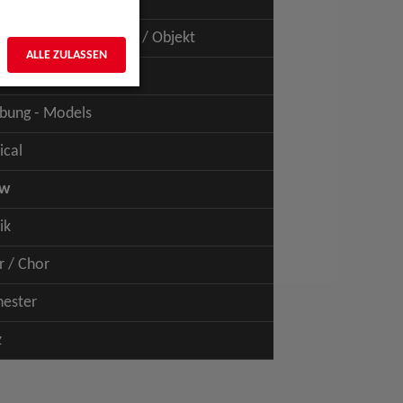
uspiel - Film / TV
uspiel - Figur / Puppe / Objekt
ALLE ZULASSEN
bung - Talents
bung - Models
ical
ow
ik
r / Chor
hester
z