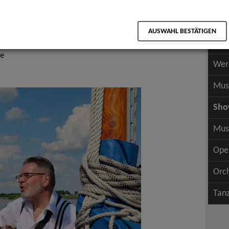
Scha
als PDF speichern
Scha
nd Intern. Folklore
AUSWAHL BESTÄTIGEN
Wer
ldies, Rock 'n' Roll & Jive
ge
Wer
Mus
Sh
Mus
Ope
Orc
Tan