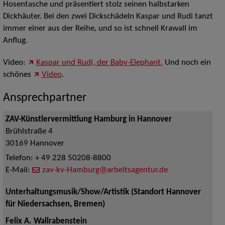
Hosentasche und präsentiert stolz seinen halbstarken
Dickhäuter. Bei den zwei Dickschädeln Kaspar und Rudi tanzt
immer einer aus der Reihe, und so ist schnell Krawall im
Anflug.
Video:
Kaspar und Rudi, der Baby-Elephant.
Und noch ein
schönes
Video
.
Ansprechpartner
ZAV-Künstlervermittlung Hamburg in Hannover
Brühlstraße 4
30169
Hannover
Telefon:
+ 49 228 50208-8800
E-Mail:
zav-kv-Hamburg@arbeitsagentur.de
Unterhaltungsmusik/Show/Artistik (Standort Hannover
für Niedersachsen, Bremen)
Felix A. Wallrabenstein