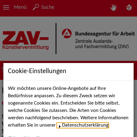
Menü
Suche
Suche nach Künstler*innen
Cookie-Einstellungen
Wir möchten unsere Online-Angebote auf Ihre
PasParTout
Bedürfnisse anpassen. Zu diesem Zweck setzen wir
sogenannte Cookies ein. Entscheiden Sie bitte selbst,
in
Meine Merkliste
legen
als PDF speichern
welche Cookies Sie zulassen. Die Arten von Cookies
Show:
Walk Acts Animation, Musik Shows
werden nachfolgend beschrieben. Weitere Informationen
Walk Acts Animation:
Walk Acts
erhalten Sie in unserer
Datenschutzerklärung
.
Show Acts:
Straßenshows / Outdoor