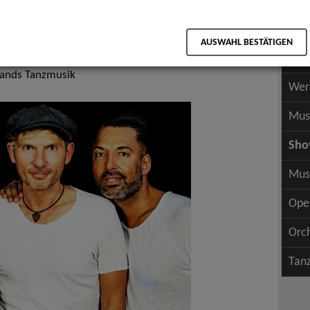
Scha
als PDF speichern
Scha
zz, Pop, Rock & Tanzmusik
AUSWAHL BESTÄTIGEN
Wer
Bands Tanzmusik
Wer
Mus
Sh
Mus
Ope
Orc
Tan