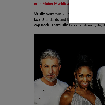
in
Meine Merkliste
legen
Musik:
Volksmusik und Intern. Folklore, Ja
Jazz:
Standards und Swing
Pop Rock Tanzmusik:
Latin Tanzbands, Big 