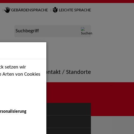
GEBÄRDENSPRACHE
LEICHTE SPRACHE
Suchbegriff
k setzen wir
ne
Portfolio
Kontakt / Standorte
ie Arten von Cookies
NÜ
rsonalisierung
uspiel - Bühne