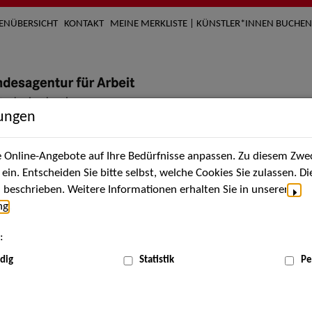
TENÜBERSICHT
KONTAKT
MEINE MERKLISTE | KÜNSTLER*INNEN BUCHEN
lungen
Online-Angebote auf Ihre Bedürfnisse anpassen. Zu diesem Zwec
nach Künstler*innen
Über uns
Aktuelles
Termi
in. Entscheiden Sie bitte selbst, welche Cookies Sie zulassen. D
beschrieben. Weitere Informationen erhalten Sie in unserer
ng
.
nnen
:
ME
dig
Statistik
Pe
Scha