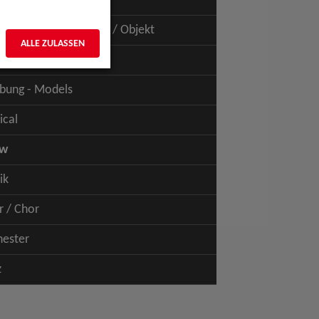
uspiel - Film / TV
uspiel - Figur / Puppe / Objekt
ALLE ZULASSEN
bung - Talents
bung - Models
ical
ow
ik
r / Chor
hester
z