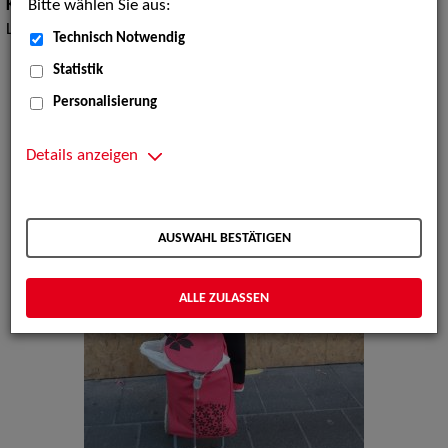
Bitte wählen Sie aus:
Kinderunterhaltung:
Clowns, Kinderschminken, Kindershows,
Luftballonmodellage
Technisch Notwendig
Statistik
Personalisierung
Details anzeigen
AUSWAHL BESTÄTIGEN
ALLE ZULASSEN