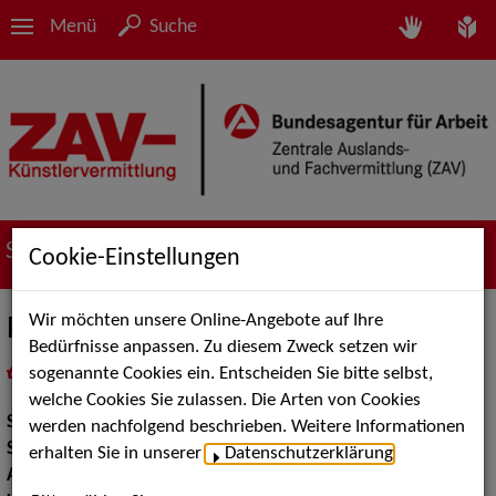
Menü
Suche
Suche nach Künstler*innen
Cookie-Einstellungen
Wir möchten unsere Online-Angebote auf Ihre
PIP
Bedürfnisse anpassen. Zu diesem Zweck setzen wir
sogenannte Cookies ein. Entscheiden Sie bitte selbst,
in
Meine Merkliste
legen
als PDF speichern
welche Cookies Sie zulassen. Die Arten von Cookies
Show:
Kinderunterhaltung, Show Acts, Artistik
werden nachfolgend beschrieben. Weitere Informationen
Show Acts:
Clowns, Visuelle Comedy
erhalten Sie in unserer
Datenschutzerklärung
.
Artistik:
Jonglage