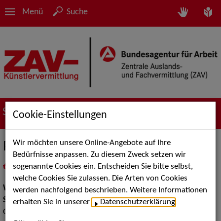
Menü
Suche
Suche nach Künstler*innen
Cookie-Einstellungen
Wir möchten unsere Online-Angebote auf Ihre
PANTAO
Bedürfnisse anpassen. Zu diesem Zweck setzen wir
sogenannte Cookies ein. Entscheiden Sie bitte selbst,
in
Meine Merkliste
legen
als PDF speichern
welche Cookies Sie zulassen. Die Arten von Cookies
Walk Acts Animation:
Stelzenlauf, Walk Acts
werden nachfolgend beschrieben. Weitere Informationen
Show Acts:
Figuren und Puppentheater, Straßenshows /
erhalten Sie in unserer
Datenschutzerklärung
.
Outdoor