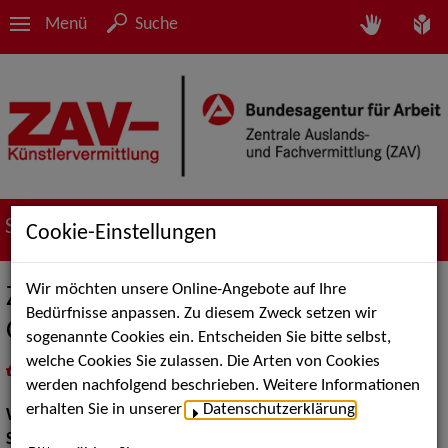
Menü
Suche
Suche nach Künstler*innen
Cookie-Einstellungen
Wir möchten unsere Online-Angebote auf Ihre
Zauberer & Drohnenmagier Jean
Bedürfnisse anpassen. Zu diesem Zweck setzen wir
Olivier
sogenannte Cookies ein. Entscheiden Sie bitte selbst,
welche Cookies Sie zulassen. Die Arten von Cookies
in
Meine Merkliste
legen
als PDF speichern
werden nachfolgend beschrieben. Weitere Informationen
erhalten Sie in unserer
Datenschutzerklärung
.
Walk Acts Animation:
Tischzauberei
Show Acts:
Zauberei