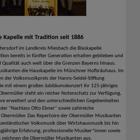
Kapelle mit Tradition seit 1886
ersdorf im Landkreis Miesbach die Blaskapelle
ition bereits in fünfter Generation erhalten geblieben und
und Qualität auch weit über die Grenzen Bayerns hinaus.
Musikanten die Hauskapelle im Münchner Hofbräuhaus. Im
 der Volksmusikpreis der Hanns-Seidel-Stiftung
ie mit einem großen Jubiläumskonzert ihr 125-jähriges
bermüller steht ein reicher Notenschatz zur Verfügung,
ive erweitert und den unterschiedlichen Gegebenheiten
 der "Nachlass Otto Ebner" sowie zahlreiche
 Obermüller. Das Repertoire der Obermüller Musikanten
lpenländischer Volksmusik über Wirtshausmusik bis hin
ngjährige Erfahrung, professionelle Musiker*innen sowie
gen zeichnen die Obermüller Musikanten aus.