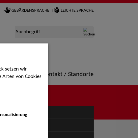
GEBÄRDENSPRACHE
LEICHTE SPRACHE
Suchbegriff
k setzen wir
ne
Portfolio
Kontakt / Standorte
ie Arten von Cookies
NÜ
rsonalisierung
uspiel - Bühne