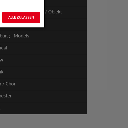
uspiel - Film / TV
uspiel - Figur / Puppe / Objekt
ALLE ZULASSEN
bung - Talents
bung - Models
ical
ow
ik
r / Chor
hester
z