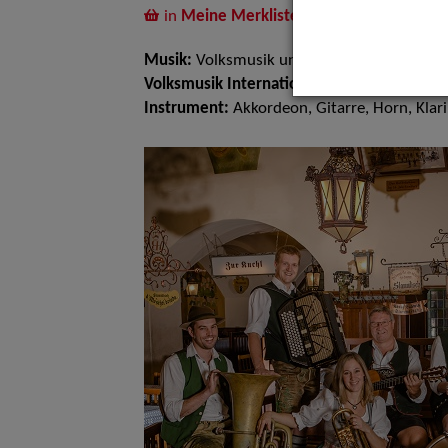
in
Meine Merkliste
legen
Musik:
Volksmusik und Intern. Folklore
Volksmusik Internationale Folklore:
Bayern 
Instrument:
Akkordeon, Gitarre, Horn, Klar