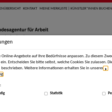
TENÜBERSICHT
KONTAKT
MEINE MERKLISTE | KÜNSTLER*INNEN BUCHEN
lungen
Online-Angebote auf Ihre Bedürfnisse anpassen. Zu diesem Zwec
nach Künstler*innen
Über uns
Aktuelles
Termi
in. Entscheiden Sie bitte selbst, welche Cookies Sie zulassen. D
beschrieben. Weitere Informationen erhalten Sie in unserer
ng
.
nnen
:
ME
dig
Statistik
Pe
Scha