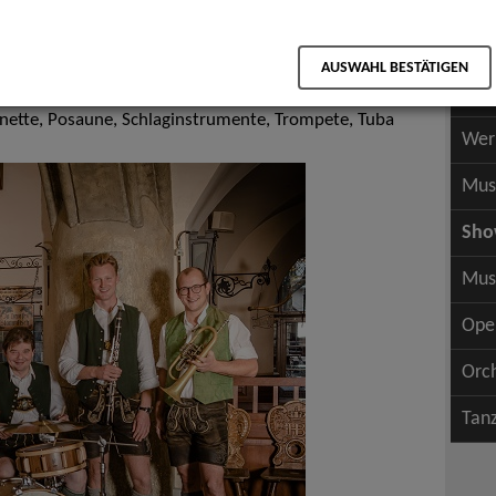
Scha
als PDF speichern
Scha
AUSWAHL BESTÄTIGEN
Wer
Kapellen, Oberkrainer, Oktoberfest Bands
inette, Posaune, Schlaginstrumente, Trompete, Tuba
Wer
Mus
Sh
Mus
Ope
Orc
Tan