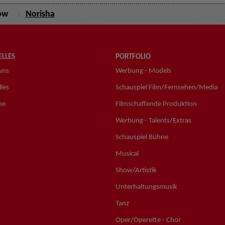
ow
Norisha
LLES
PORTFOLIO
uns
Werbung - Models
les
Schauspiel Film/Fernsehen/Media
ne
Filmschaffende Produktion
Werbung - Talents/Extras
Schauspiel Bühne
Musical
Show/Artistik
Unterhaltungsmusik
Tanz
Oper/Operette - Chor