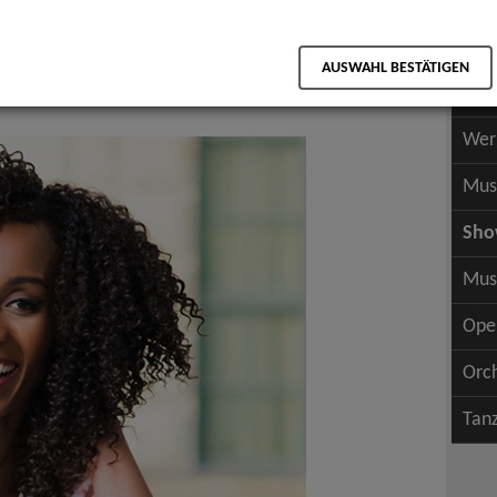
Scha
als PDF speichern
Scha
AUSWAHL BESTÄTIGEN
Wer
Soul
Wer
Mus
Sh
Mus
Ope
Orc
Tan