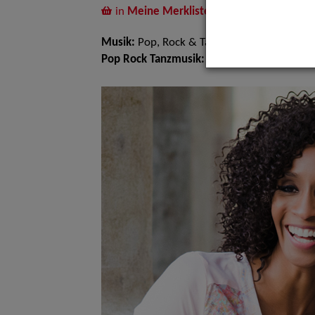
in
Meine Merkliste
legen
Musik:
Pop, Rock & Tanzmusik, Jazz
Pop Rock Tanzmusik:
Big Bands Tanzmusik, 