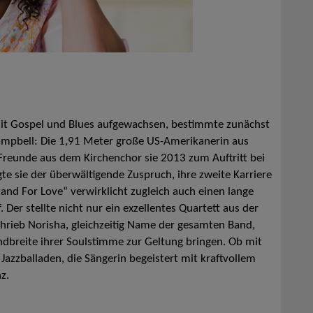
mit Gospel und Blues aufgewachsen, bestimmte zunächst
Campbell: Die 1,91 Meter große US-Amerikanerin aus
i Freunde aus dem Kirchenchor sie 2013 zum Auftritt bei
e sie der überwältigende Zuspruch, ihre zweite Karriere
tand For Love“ verwirklicht zugleich auch einen lange
Der stellte nicht nur ein exzellentes Quartett aus der
rieb Norisha, gleichzeitig Name der gesamten Band,
ndbreite ihrer Soulstimme zur Geltung bringen. Ob mit
zzballaden, die Sängerin begeistert mit kraftvollem
z.