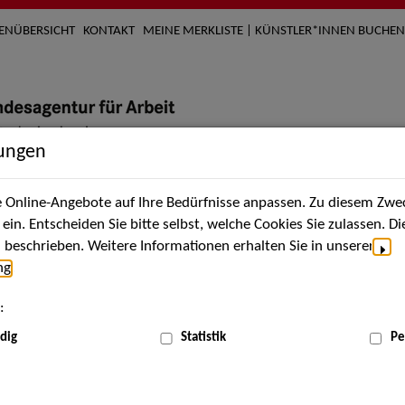
TENÜBERSICHT
KONTAKT
MEINE MERKLISTE | KÜNSTLER*INNEN BUCHEN
lungen
Online-Angebote auf Ihre Bedürfnisse anpassen. Zu diesem Zwec
nach Künstler*innen
Über uns
Aktuelles
Termi
in. Entscheiden Sie bitte selbst, welche Cookies Sie zulassen. D
beschrieben. Weitere Informationen erhalten Sie in unserer
ng
.
nnen
:
ME
dig
Statistik
Pe
Scha