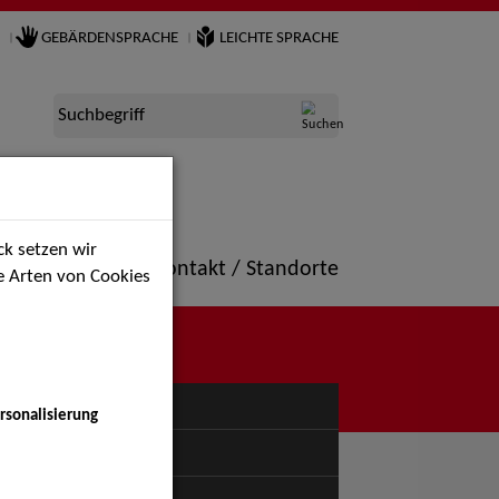
GEBÄRDENSPRACHE
LEICHTE SPRACHE
Suchbegriff
k setzen wir
ne
Portfolio
Kontakt / Standorte
ie Arten von Cookies
NÜ
rsonalisierung
uspiel - Bühne