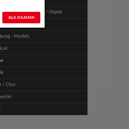
uspiel - Film / TV
uspiel - Figur / Puppe / Objekt
ALLE ZULASSEN
bung - Talents
bung - Models
ical
ow
ik
r / Chor
hester
z