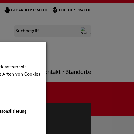
GEBÄRDENSPRACHE
LEICHTE SPRACHE
Suchbegriff
k setzen wir
ne
Portfolio
Kontakt / Standorte
ie Arten von Cookies
NÜ
rsonalisierung
uspiel - Bühne