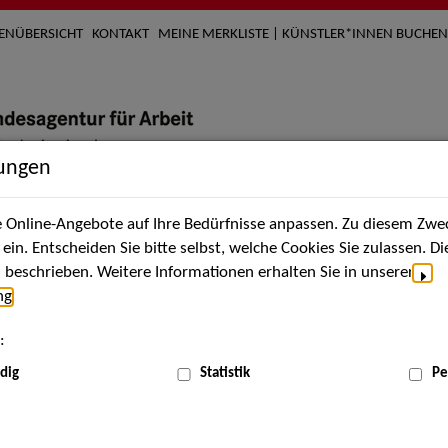
TENÜBERSICHT
KONTAKT
MEINE MERKLISTE | KÜNSTLER*INNEN BUCHEN
lungen
Online-Angebote auf Ihre Bedürfnisse anpassen. Zu diesem Zwec
nach Künstler*innen
Über uns
Aktuelles
Termi
in. Entscheiden Sie bitte selbst, welche Cookies Sie zulassen. D
beschrieben. Weitere Informationen erhalten Sie in unserer
ng
.
nnen
:
ME
dig
Statistik
Pe
Scha