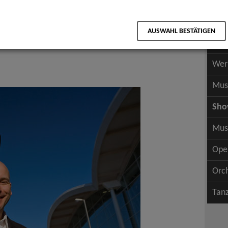
Scha
als PDF speichern
Scha
AUSWAHL BESTÄTIGEN
Wer
llonmodellage
Wer
Mus
Sh
Mus
Ope
Orc
Tan