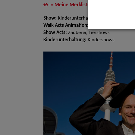
in
Meine Merkliste
legen
Show:
Kinderunterhaltung
Walk Acts Animation:
Tischzauberei, Luftba
Show Acts:
Zauberei, Tiershows
Kinderunterhaltung:
Kindershows