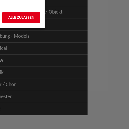
uspiel - Film / TV
uspiel - Figur / Puppe / Objekt
ALLE ZULASSEN
bung - Talents
bung - Models
ical
ow
ik
r / Chor
hester
z