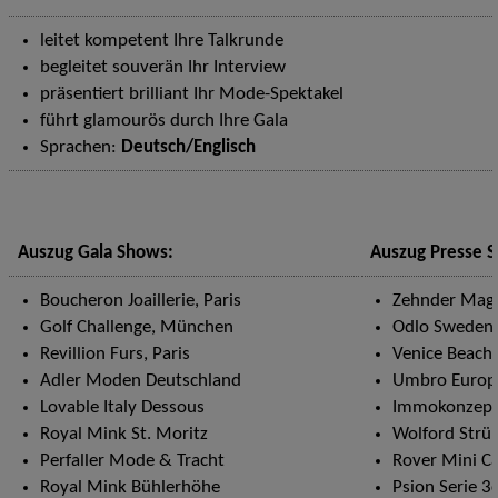
leitet kompetent Ihre Talkrunde
begleitet souverän Ihr Interview
präsentiert brilliant Ihr Mode-Spektakel
führt glamourös durch Ihre Gala
Sprachen:
Deutsch/Englisch
Auszug Gala Shows:
Auszug Presse 
Boucheron Joaillerie, Paris
Zehnder Magi
Golf Challenge, München
Odlo Sweden 
Revillion Furs, Paris
Venice Beach 
Adler Moden Deutschland
Umbro Europe
Lovable Italy Dessous
Immokonzept
Royal Mink St. Moritz
Wolford Strü
Perfaller Mode & Tracht
Rover Mini Ca
Royal Mink Bühlerhöhe
Psion Serie 3c