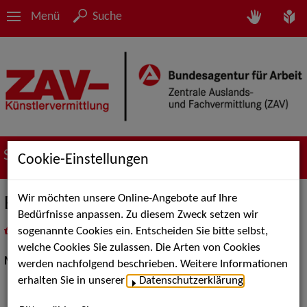
Menü
Suche
Suche nach Künstler*innen
Cookie-Einstellungen
Wir möchten unsere Online-Angebote auf Ihre
Beate Neun
Bedürfnisse anpassen. Zu diesem Zweck setzen wir
sogenannte Cookies ein. Entscheiden Sie bitte selbst,
in
Meine Merkliste
legen
als PDF speichern
welche Cookies Sie zulassen. Die Arten von Cookies
Moderation:
Moderator / Moderatorin
werden nachfolgend beschrieben. Weitere Informationen
erhalten Sie in unserer
Datenschutzerklärung
.