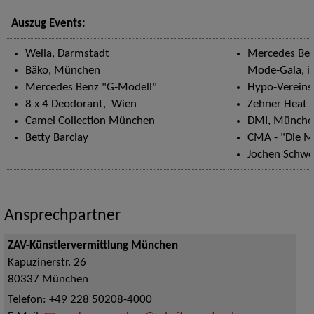
Auszug Events:
Wella, Darmstadt
Mercedes Ben
Bäko, München
Mode-Gala, i
Mercedes Benz "G-Modell"
Hypo-Verein
8 x 4 Deodorant, Wien
Zehner Heat &
Camel Collection München
DMI, München
Betty Barclay
CMA - "Die M
Jochen Schwei
Ansprechpartner
ZAV-Künstlervermittlung München
Kapuzinerstr. 26
80337
München
Telefon:
+49 228 50208-4000