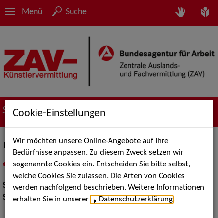
Menü
Suche
Suche nach Künstler*innen
Cookie-Einstellungen
Wir möchten unsere Online-Angebote auf Ihre
monologtheater - Christian Schaefer
Bedürfnisse anpassen. Zu diesem Zweck setzen wir
sogenannte Cookies ein. Entscheiden Sie bitte selbst,
in
Meine Merkliste
legen
als PDF speichern
welche Cookies Sie zulassen. Die Arten von Cookies
Show:
Show Acts
werden nachfolgend beschrieben. Weitere Informationen
Show Acts:
Straßenshows / Outdoor, Sonstige Shows
erhalten Sie in unserer
Datenschutzerklärung
.