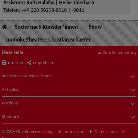
Assistenz: Ruth Halbfas | Heike Thierbach
Telefon:
+49 228 50208-8018 | -8011
Suche nach Künstler*innen
Show
monologtheater - Christian Schaefer
Diese Seite
Zum Seitenanfang
drucken
empfehlen
Suche nach Künstler*innen
Aktuelles
Portfolio
Standorte
© ZAV-Künstlervermittlung
Impressum
Datenschutz