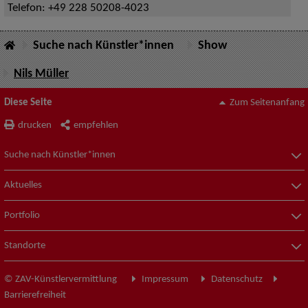
Telefon:
+49 228 50208-4023
Suche nach Künstler*innen
Show
Nils Müller
Diese Seite
Zum Seitenanfang
drucken
empfehlen
Suche nach Künstler*innen
Aktuelles
Portfolio
Standorte
© ZAV-Künstlervermittlung
Impressum
Datenschutz
Barrierefreiheit