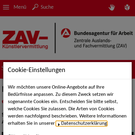
Menü
Suche
Suche nach Künstler*innen
Cookie-Einstellungen
Wir möchten unsere Online-Angebote auf Ihre
Nils Müller
Bedürfnisse anpassen. Zu diesem Zweck setzen wir
sogenannte Cookies ein. Entscheiden Sie bitte selbst,
in
Meine Merkliste
legen
als PDF speichern
welche Cookies Sie zulassen. Die Arten von Cookies
Show:
Walk Acts Animation
werden nachfolgend beschrieben. Weitere Informationen
Artistik:
Jonglage, Trends
erhalten Sie in unserer
Datenschutzerklärung
.