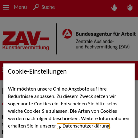
Menü
Suche
Suche nach Künstler*innen
Cookie-Einstellungen
Wir möchten unsere Online-Angebote auf Ihre
Diskothek DT & Ko
Bedürfnisse anpassen. Zu diesem Zweck setzen wir
sogenannte Cookies ein. Entscheiden Sie bitte selbst,
in
Meine Merkliste
legen
als PDF speichern
welche Cookies Sie zulassen. Die Arten von Cookies
Musik:
DJs
werden nachfolgend beschrieben. Weitere Informationen
Show:
Moderation
erhalten Sie in unserer
Datenschutzerklärung
.
Moderation:
Moderator / Moderatorin