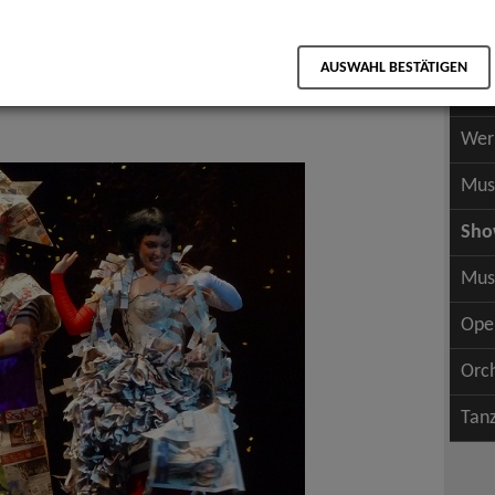
Scha
als PDF speichern
Scha
AUSWAHL BESTÄTIGEN
Wer
Wer
Mus
Sh
Mus
Ope
Orc
Tan