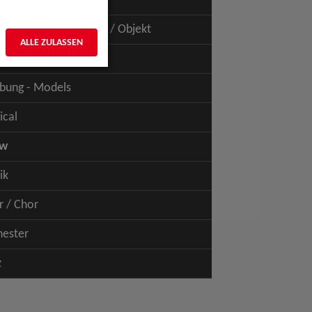
uspiel - Film / TV
uspiel - Figur / Puppe / Objekt
ALLE ZULASSEN
bung - Talents
bung - Models
ical
ow
ik
r / Chor
hester
z