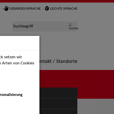
GEBÄRDENSPRACHE
LEICHTE SPRACHE
Suchbegriff
k setzen wir
ne
Portfolio
Kontakt / Standorte
ie Arten von Cookies
NÜ
rsonalisierung
uspiel - Bühne