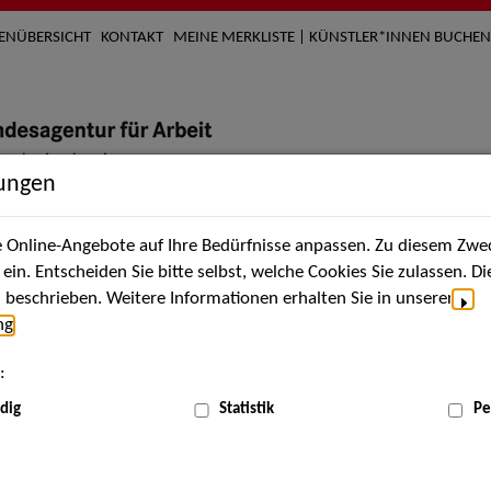
TENÜBERSICHT
KONTAKT
MEINE MERKLISTE | KÜNSTLER*INNEN BUCHEN
lungen
Online-Angebote auf Ihre Bedürfnisse anpassen. Zu diesem Zwec
nach Künstler*innen
Über uns
Aktuelles
Termi
in. Entscheiden Sie bitte selbst, welche Cookies Sie zulassen. D
beschrieben. Weitere Informationen erhalten Sie in unserer
ng
.
nnen
:
ME
dig
Statistik
Pe
Scha