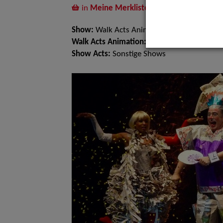
in
Meine Merkliste
legen
Show:
Walk Acts Animation
Walk Acts Animation:
Walk Acts
Show Acts:
Sonstige Shows