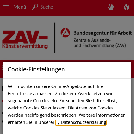
Menü
Suche
Suche nach Künstler*innen
Cookie-Einstellungen
Wir möchten unsere Online-Angebote auf Ihre
Kanae Mito
Bedürfnisse anpassen. Zu diesem Zweck setzen wir
sogenannte Cookies ein. Entscheiden Sie bitte selbst,
in
Meine Merkliste
legen
als PDF speichern
welche Cookies Sie zulassen. Die Arten von Cookies
Show:
Artistik
werden nachfolgend beschrieben. Weitere Informationen
Artistik:
Luftakrobatik
erhalten Sie in unserer
Datenschutzerklärung
.