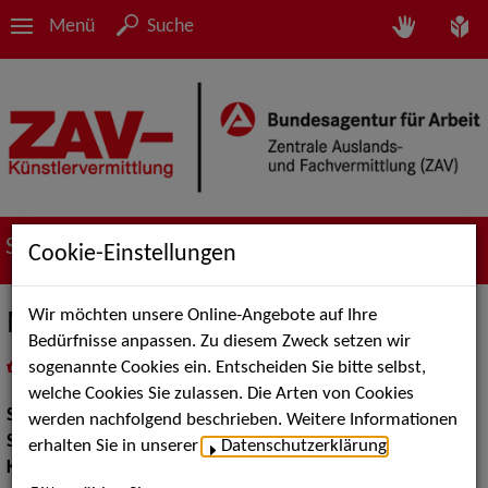
Menü
Suche
Suche nach Künstler*innen
Cookie-Einstellungen
Wir möchten unsere Online-Angebote auf Ihre
Miras Sternenreise
Bedürfnisse anpassen. Zu diesem Zweck setzen wir
sogenannte Cookies ein. Entscheiden Sie bitte selbst,
in
Meine Merkliste
legen
als PDF speichern
welche Cookies Sie zulassen. Die Arten von Cookies
Show:
Kinderunterhaltung
werden nachfolgend beschrieben. Weitere Informationen
Show Acts:
Straßenshows / Outdoor
erhalten Sie in unserer
Datenschutzerklärung
.
Kinderunterhaltung:
Kindertheater