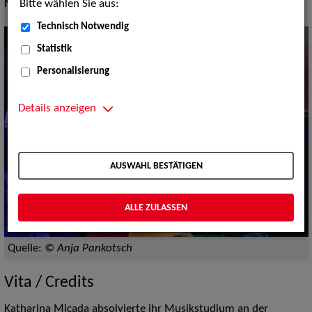
Bitte wählen Sie aus:
Musik Shows:
Sänger / Sängerin, Sonstiges
Technisch Notwendig
Statistik
Personalisierung
Details anzeigen
AUSWAHL BESTÄTIGEN
ALLE ZULASSEN
Quelle:
© Anja Pankotsch
Vita / Credits
Katharina Micada absolvierte ihr Musikstudium an der