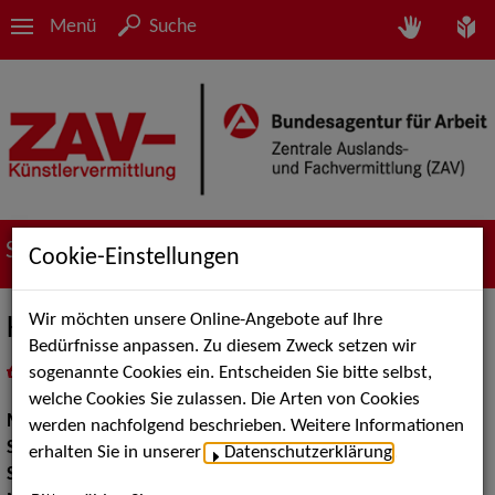
Menü
Suche
Suche nach Künstler*innen
Cookie-Einstellungen
Wir möchten unsere Online-Angebote auf Ihre
Katharina Micada
Bedürfnisse anpassen. Zu diesem Zweck setzen wir
sogenannte Cookies ein. Entscheiden Sie bitte selbst,
in
Meine Merkliste
legen
als PDF speichern
welche Cookies Sie zulassen. Die Arten von Cookies
Musik:
Instrumental Solisten
werden nachfolgend beschrieben. Weitere Informationen
Show:
Musik Shows
erhalten Sie in unserer
Datenschutzerklärung
.
Show Acts:
Sonstige Shows