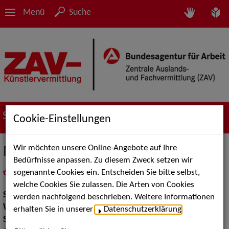
Menü
Suche
Suche nach Künstler*innen
Cookie-Einstellungen
Wir möchten unsere Online-Angebote auf Ihre
MiMi
Bedürfnisse anpassen. Zu diesem Zweck setzen wir
sogenannte Cookies ein. Entscheiden Sie bitte selbst,
in
Meine Merkliste
legen
als PDF speichern
welche Cookies Sie zulassen. Die Arten von Cookies
Show:
Artistik, Walk Acts Animation
werden nachfolgend beschrieben. Weitere Informationen
Walk Acts Animation:
Stelzenlauf
erhalten Sie in unserer
Datenschutzerklärung
.
Show Acts:
Sonstige Shows