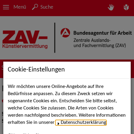
Menü
Suche
Suche nach Künstler*innen
Cookie-Einstellungen
Wir möchten unsere Online-Angebote auf Ihre
Melody D`Amour
Bedürfnisse anpassen. Zu diesem Zweck setzen wir
sogenannte Cookies ein. Entscheiden Sie bitte selbst,
in
Meine Merkliste
legen
als PDF speichern
welche Cookies Sie zulassen. Die Arten von Cookies
Show:
Show Acts
werden nachfolgend beschrieben. Weitere Informationen
Show Acts:
Tanz
erhalten Sie in unserer
Datenschutzerklärung
.