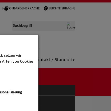
GEBÄRDENSPRACHE
LEICHTE SPRACHE
Suchbegriff
k setzen wir
ne
Portfolio
Kontakt / Standorte
ie Arten von Cookies
NÜ
rsonalisierung
uspiel - Bühne