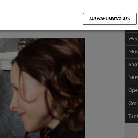
Scha
als PDF speichern
Scha
AUSWAHL BESTÄTIGEN
Wer
Wer
Mus
Sh
Mus
Ope
Orc
Tan