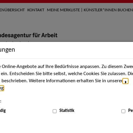
TENÜBERSICHT
KONTAKT
MEINE MERKLISTE | KÜNSTLER*INNEN BUCHEN
lungen
Online-Angebote auf Ihre Bedürfnisse anpassen. Zu diesem Zwec
nach Künstler*innen
Über uns
Aktuelles
Termi
in. Entscheiden Sie bitte selbst, welche Cookies Sie zulassen. D
beschrieben. Weitere Informationen erhalten Sie in unserer
ng
.
nnen
:
ME
dig
Statistik
Pe
Scha