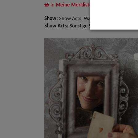
in
Meine Merkliste
legen
Show:
Show Acts, Walk Acts Animation
Show Acts:
Sonstige Shows, Zauberei