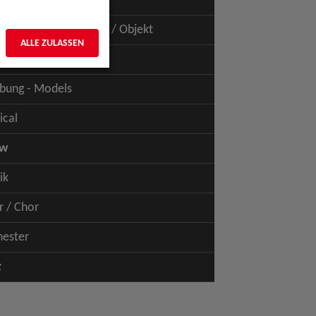
uspiel - Film / TV
uspiel - Figur / Puppe / Objekt
ALLE ZULASSEN
bung - Talents
bung - Models
ical
ow
ik
r / Chor
hester
z