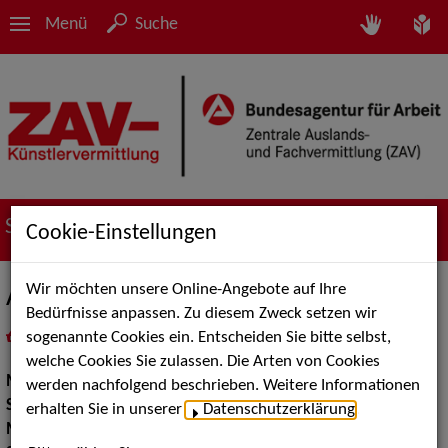
Menü
Suche
Suche nach Künstler*innen
Cookie-Einstellungen
Wir möchten unsere Online-Angebote auf Ihre
Antje Medwed
Bedürfnisse anpassen. Zu diesem Zweck setzen wir
sogenannte Cookies ein. Entscheiden Sie bitte selbst,
in
Meine Merkliste
legen
als PDF speichern
welche Cookies Sie zulassen. Die Arten von Cookies
Musik:
Jazz
werden nachfolgend beschrieben. Weitere Informationen
Show:
Moderation, Show Acts
erhalten Sie in unserer
Datenschutzerklärung
.
Musik Shows:
Sänger / Sängerin