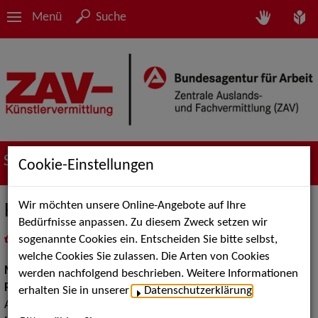
Menü
Suche
Suche nach Künstler*innen
Cookie-Einstellungen
Wir möchten unsere Online-Angebote auf Ihre
Helmut Mayr
Bedürfnisse anpassen. Zu diesem Zweck setzen wir
sogenannte Cookies ein. Entscheiden Sie bitte selbst,
in
Meine Merkliste
legen
als PDF speichern
welche Cookies Sie zulassen. Die Arten von Cookies
Musik:
Pop, Rock & Tanzmusik, Instrumental Solisten
werden nachfolgend beschrieben. Weitere Informationen
Pop Rock Tanzmusik:
Rock, Big Bands Tanzmusik,
erhalten Sie in unserer
Datenschutzerklärung
.
Alleinunterhalter