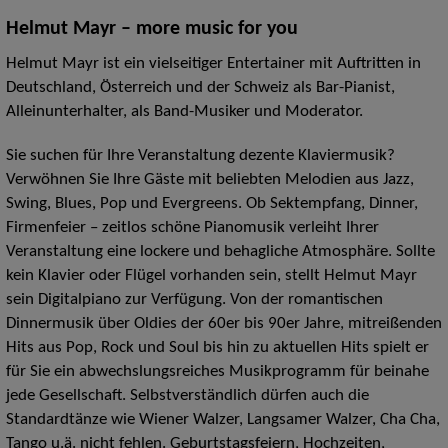
Helmut Mayr – more music for you
Helmut Mayr ist ein vielseitiger Entertainer mit Auftritten in
Deutschland, Österreich und der Schweiz als Bar-Pianist,
Alleinunterhalter, als Band-Musiker und Moderator.
Sie suchen für Ihre Veranstaltung dezente Klaviermusik?
Verwöhnen Sie Ihre Gäste mit beliebten Melodien aus Jazz,
Swing, Blues, Pop und Evergreens. Ob Sektempfang, Dinner,
Firmenfeier – zeitlos schöne Pianomusik verleiht Ihrer
Veranstaltung eine lockere und behagliche Atmosphäre. Sollte
kein Klavier oder Flügel vorhanden sein, stellt Helmut Mayr
sein Digitalpiano zur Verfügung. Von der romantischen
Dinnermusik über Oldies der 60er bis 90er Jahre, mitreißenden
Hits aus Pop, Rock und Soul bis hin zu aktuellen Hits spielt er
für Sie ein abwechslungsreiches Musikprogramm für beinahe
jede Gesellschaft. Selbstverständlich dürfen auch die
Standardtänze wie Wiener Walzer, Langsamer Walzer, Cha Cha,
Tango u.ä. nicht fehlen. Geburtstagsfeiern, Hochzeiten,