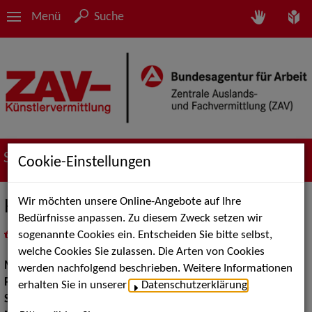
Menü
Suche
Suche nach Künstler*innen
Cookie-Einstellungen
Wir möchten unsere Online-Angebote auf Ihre
HEAVENS COMPANY (Heike May)
Bedürfnisse anpassen. Zu diesem Zweck setzen wir
sogenannte Cookies ein. Entscheiden Sie bitte selbst,
in
Meine Merkliste
legen
als PDF speichern
welche Cookies Sie zulassen. Die Arten von Cookies
Musik:
Pop, Rock & Tanzmusik
werden nachfolgend beschrieben. Weitere Informationen
Pop Rock Tanzmusik:
Rhythm & Blues
erhalten Sie in unserer
Datenschutzerklärung
.
Show:
Musik Shows