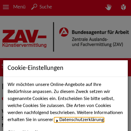
Menü
Suche
Suche nach Künstler*innen
Cookie-Einstellungen
Wir möchten unsere Online-Angebote auf Ihre
Maxim Maurice
Bedürfnisse anpassen. Zu diesem Zweck setzen wir
sogenannte Cookies ein. Entscheiden Sie bitte selbst,
in
Meine Merkliste
legen
als PDF speichern
welche Cookies Sie zulassen. Die Arten von Cookies
Walk Acts Animation:
Tischzauberei
werden nachfolgend beschrieben. Weitere Informationen
Show Acts:
Zauberei
erhalten Sie in unserer
Datenschutzerklärung
.
Moderation:
Moderator / Moderatorin