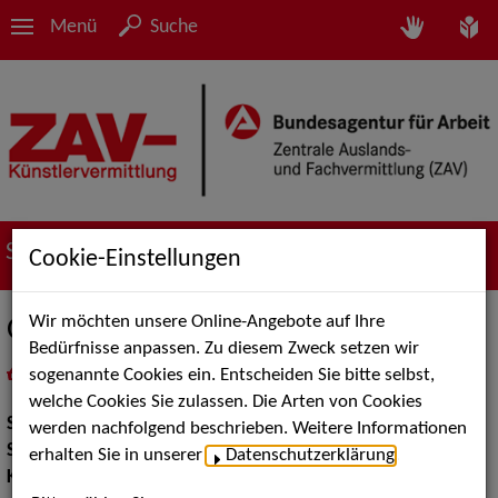
Menü
Suche
Suche nach Künstler*innen
Cookie-Einstellungen
Wir möchten unsere Online-Angebote auf Ihre
Oli Materlik
Bedürfnisse anpassen. Zu diesem Zweck setzen wir
sogenannte Cookies ein. Entscheiden Sie bitte selbst,
in
Meine Merkliste
legen
als PDF speichern
welche Cookies Sie zulassen. Die Arten von Cookies
Show:
Karneval, Moderation
werden nachfolgend beschrieben. Weitere Informationen
Show Acts:
Comedy, Kabarett
erhalten Sie in unserer
Datenschutzerklärung
.
Karneval:
Redner Zwiegespräche