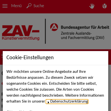
Menü
Suche
Suche nach Künstler*innen
Cookie-Einstellungen
Wir möchten unsere Online-Angebote auf Ihre
Chris Martius
Bedürfnisse anpassen. Zu diesem Zweck setzen wir
sogenannte Cookies ein. Entscheiden Sie bitte selbst,
in
Meine Merkliste
legen
als PDF speichern
welche Cookies Sie zulassen. Die Arten von Cookies
Pop Rock Tanzmusik:
Deutscher Pop Rock Schlager
werden nachfolgend beschrieben. Weitere Informationen
Musik Shows:
Sänger / Sängerin
erhalten Sie in unserer
Datenschutzerklärung
.
Instrument:
Klavier