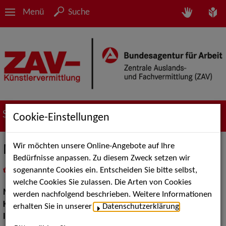
Menü
Suche
Suche nach Künstler*innen
Cookie-Einstellungen
Wir möchten unsere Online-Angebote auf Ihre
Martin Rubin
Bedürfnisse anpassen. Zu diesem Zweck setzen wir
sogenannte Cookies ein. Entscheiden Sie bitte selbst,
in
Meine Merkliste
legen
als PDF speichern
welche Cookies Sie zulassen. Die Arten von Cookies
Musik:
Instrumental Solisten, Pop, Rock & Tanzmusik
werden nachfolgend beschrieben. Weitere Informationen
Klassische und Historische Musik:
Klassik Pop
erhalten Sie in unserer
Datenschutzerklärung
.
Instrument:
Klavier