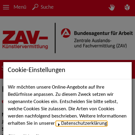
Menü
Suche
Suche nach Künstler*innen
Cookie-Einstellungen
Wir möchten unsere Online-Angebote auf Ihre
Iris Marlin
Bedürfnisse anpassen. Zu diesem Zweck setzen wir
sogenannte Cookies ein. Entscheiden Sie bitte selbst,
in
Meine Merkliste
legen
als PDF speichern
welche Cookies Sie zulassen. Die Arten von Cookies
Musik:
Klassische und Historische Musik
werden nachfolgend beschrieben. Weitere Informationen
Jazz:
Standards und Swing
erhalten Sie in unserer
Datenschutzerklärung
.
Show:
Musik Shows