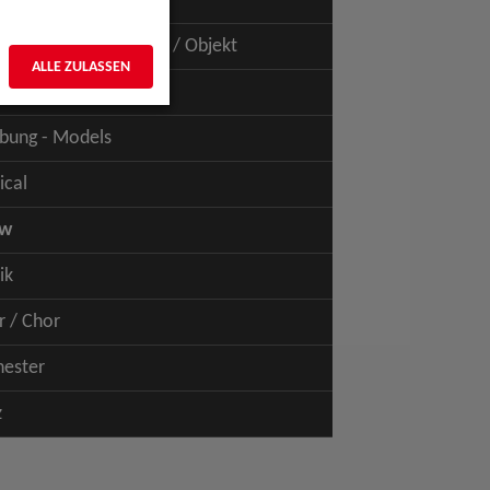
uspiel - Film / TV
uspiel - Figur / Puppe / Objekt
ALLE ZULASSEN
bung - Talents
bung - Models
ical
ow
ik
r / Chor
hester
z