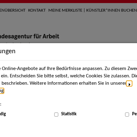
TENÜBERSICHT
KONTAKT
MEINE MERKLISTE | KÜNSTLER*INNEN BUCHEN
lungen
Online-Angebote auf Ihre Bedürfnisse anpassen. Zu diesem Zwec
nach Künstler*innen
Über uns
Aktuelles
Termi
in. Entscheiden Sie bitte selbst, welche Cookies Sie zulassen. D
beschrieben. Weitere Informationen erhalten Sie in unserer
ng
.
nnen
:
ME
dig
Statistik
Pe
Scha