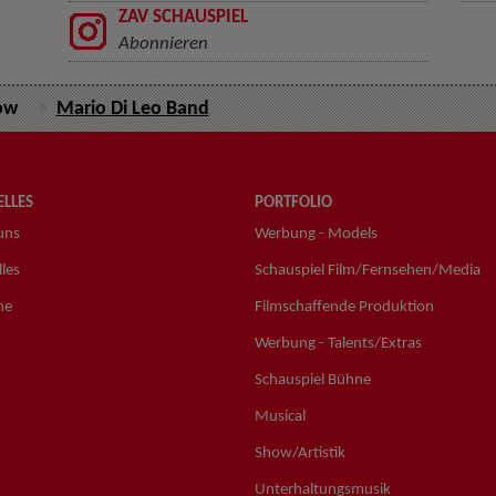
ZAV SCHAUSPIEL
Abonnieren
ow
Mario Di Leo Band
LLES
PORTFOLIO
uns
Werbung - Models
les
Schauspiel Film/Fernsehen/Media
ne
Filmschaffende Produktion
Werbung - Talents/Extras
Schauspiel Bühne
Musical
Show/Artistik
Unterhaltungsmusik