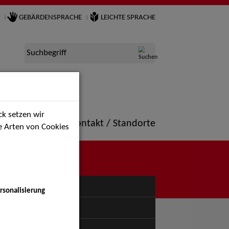
GEBÄRDENSPRACHE
LEICHTE SPRACHE
Suchbegriff
k setzen wir
ne
Portfolio
Kontakt / Standorte
ie Arten von Cookies
NÜ
rsonalisierung
uspiel - Bühne