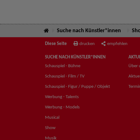
Suche nach Künstler*innen
Sh
Diese Seite
drucken
empfehlen
SUCHE NACH KÜNSTLER*INNEN
AKTUE
Schauspiel - Bühne
Über 
Schauspiel - Film / TV
Aktuel
Schauspiel - Figur / Puppe / Objekt
Termi
Werbung - Talents
Werbung - Models
Musical
Show
Musik