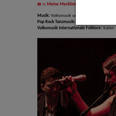
in
Meine Merkliste
legen
Musik:
Volksmusik und Intern. Folklore, Po
Pop Rock Tanzmusik:
Balladen Songs
Volksmusik Internationale Folklore:
Italien