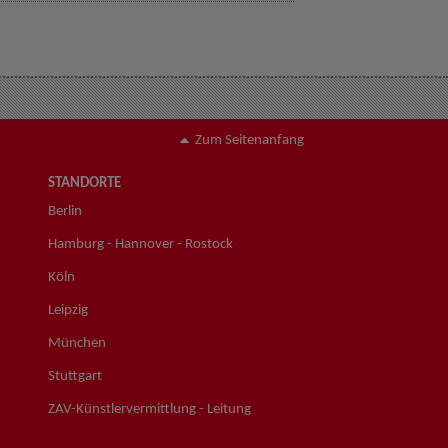
Zum Seitenanfang
STANDORTE
Berlin
Hamburg - Hannover - Rostock
Köln
Leipzig
München
Stuttgart
ZAV-Künstlervermittlung - Leitung