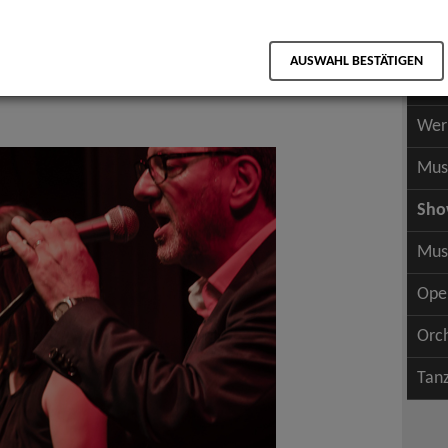
Scha
als PDF speichern
Scha
p, Rock & Tanzmusik
AUSWAHL BESTÄTIGEN
Wer
Wer
Mus
Sh
Mus
Ope
Orc
Tan