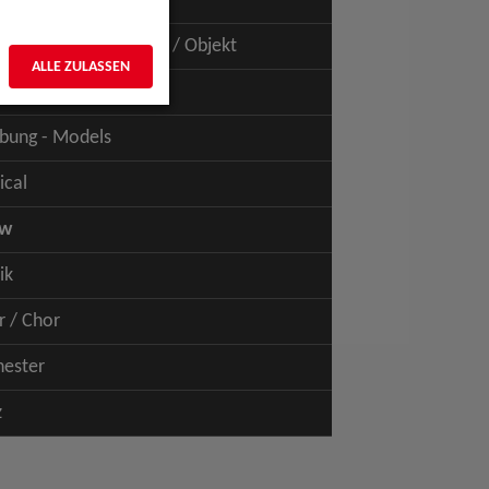
uspiel - Film / TV
uspiel - Figur / Puppe / Objekt
ALLE ZULASSEN
bung - Talents
bung - Models
ical
ow
ik
r / Chor
hester
z