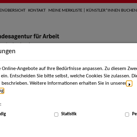
TENÜBERSICHT
KONTAKT
MEINE MERKLISTE | KÜNSTLER*INNEN BUCHEN
lungen
Online-Angebote auf Ihre Bedürfnisse anpassen. Zu diesem Zwec
nach Künstler*innen
Über uns
Aktuelles
Termi
in. Entscheiden Sie bitte selbst, welche Cookies Sie zulassen. D
beschrieben. Weitere Informationen erhalten Sie in unserer
ng
.
nnen
:
ME
dig
Statistik
Pe
Scha