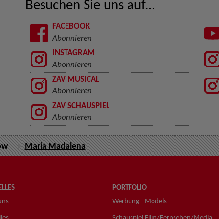
Besuchen Sie uns auf...
FACEBOOK
Abonnieren
INSTAGRAM
Abonnieren
ZAV MUSICAL
Abonnieren
ZAV SCHAUSPIEL
Abonnieren
ow
Maria Madalena
LLES
PORTFOLIO
uns
Werbung - Models
les
Schauspiel Film/Fernsehen/Media