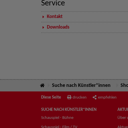
Service
Kontakt
Downloads
Suche nach Künstler*innen
Sh
Diese Seite
drucken
empfehlen
SUCHE NACH KÜNSTLER*INNEN
AKTUE
Schauspiel - Bühne
Über 
Schauspiel - Film / TV
Aktuel