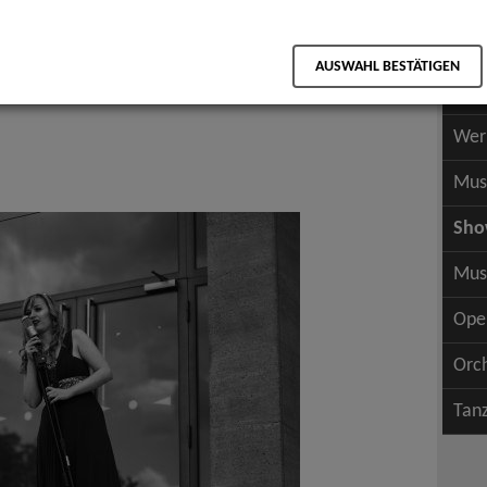
Scha
als PDF speichern
Scha
AUSWAHL BESTÄTIGEN
Wer
Wer
Mus
Sh
Mus
Ope
Orc
Tan