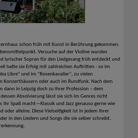
ternhaus schon früh mit Kunst in Berührung gekommen.
Lebensmittelpunkt. Versuche auf der Violine wurden
d lyrischer Sopran für den Liedgesang früh entdeckt und
l hatte sie Erfolg mit zahlreichen Auftritten - so im
uba Libre" und im "Rosenkavalier", zu vielen
 in Konzerthäusern oder auch im Rundfunk. Nach dem
m dann in Leipzig doch zu ihrer Profession – dem
essen Absolvierung lässt sie sich im Genres nicht
as ihr Spaß macht—Klassik und Jazz genauso gerne wie
der alleine. Diese Vielseitigkeit ist in jedem ihrer
der in den Liedern und Songs die sie selber schreibt.
rerkennung.