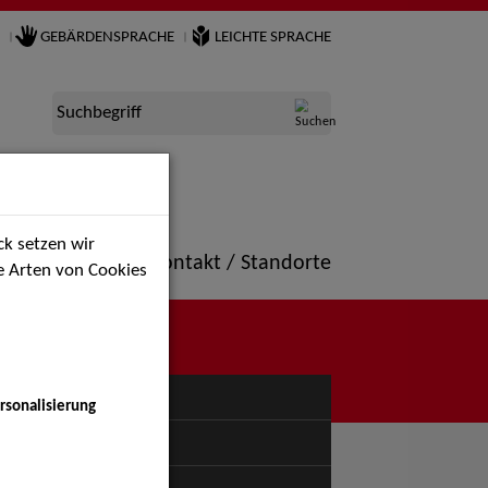
GEBÄRDENSPRACHE
LEICHTE SPRACHE
Suchbegriff
k setzen wir
ne
Portfolio
Kontakt / Standorte
ie Arten von Cookies
NÜ
rsonalisierung
uspiel - Bühne