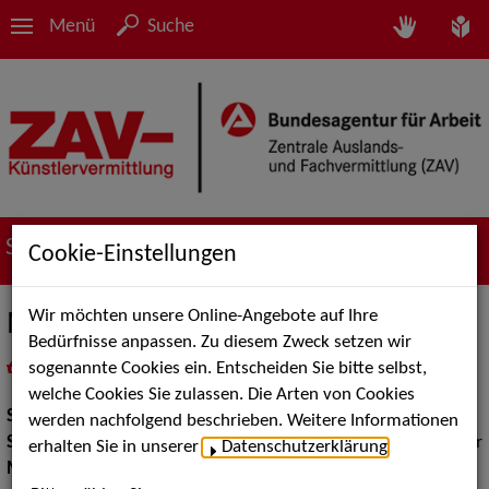
Menü
Suche
Suche nach Künstler*innen
Cookie-Einstellungen
Wir möchten unsere Online-Angebote auf Ihre
Marcelini
Bedürfnisse anpassen. Zu diesem Zweck setzen wir
sogenannte Cookies ein. Entscheiden Sie bitte selbst,
in
Meine Merkliste
legen
als PDF speichern
welche Cookies Sie zulassen. Die Arten von Cookies
Show:
Musik Shows, Show Acts
werden nachfolgend beschrieben. Weitere Informationen
Show Acts:
Bauchredner, Zauberei, Figuren und Puppentheater
erhalten Sie in unserer
Datenschutzerklärung
.
Moderation:
Conferencier