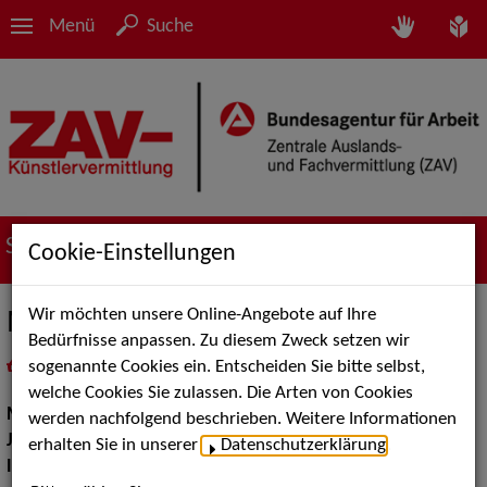
Menü
Suche
Suche nach Künstler*innen
Cookie-Einstellungen
Wir möchten unsere Online-Angebote auf Ihre
Marc Brenken
Bedürfnisse anpassen. Zu diesem Zweck setzen wir
sogenannte Cookies ein. Entscheiden Sie bitte selbst,
in
Meine Merkliste
legen
als PDF speichern
welche Cookies Sie zulassen. Die Arten von Cookies
Musik:
Jazz
werden nachfolgend beschrieben. Weitere Informationen
Jazz:
Standards und Swing
erhalten Sie in unserer
Datenschutzerklärung
.
Instrument:
Klavier