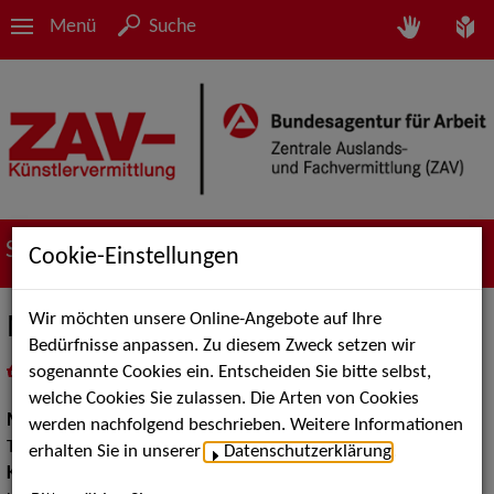
Menü
Suche
Suche nach Künstler*innen
Cookie-Einstellungen
Wir möchten unsere Online-Angebote auf Ihre
Manon & Co
Bedürfnisse anpassen. Zu diesem Zweck setzen wir
sogenannte Cookies ein. Entscheiden Sie bitte selbst,
in
Meine Merkliste
legen
als PDF speichern
welche Cookies Sie zulassen. Die Arten von Cookies
Musik:
Klassische und Historische Musik, Jazz, Pop, Rock &
werden nachfolgend beschrieben. Weitere Informationen
Tanzmusik
erhalten Sie in unserer
Datenschutzerklärung
.
Klassische und Historische Musik:
Salon und Cafehaus Musik,