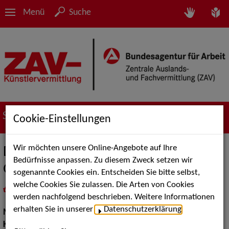
Menü
Suche
Suche nach Künstler*innen
Cookie-Einstellungen
Wir möchten unsere Online-Angebote auf Ihre
Das Ludwigsburger Blechbläser
Bedürfnisse anpassen. Zu diesem Zweck setzen wir
Quintett
sogenannte Cookies ein. Entscheiden Sie bitte selbst,
welche Cookies Sie zulassen. Die Arten von Cookies
in
Meine Merkliste
legen
als PDF speichern
werden nachfolgend beschrieben. Weitere Informationen
erhalten Sie in unserer
Datenschutzerklärung
.
Musik:
Klassische und Historische Musik
Klassische und Historische Musik:
Barocke Musik