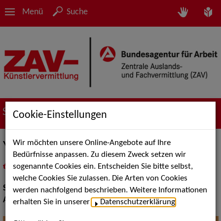
Menü
Suche
Suche nach Künstler*innen
Cookie-Einstellungen
Wir möchten unsere Online-Angebote auf Ihre
Yutah Lorenz
Bedürfnisse anpassen. Zu diesem Zweck setzen wir
sogenannte Cookies ein. Entscheiden Sie bitte selbst,
in
Meine Merkliste
legen
als PDF speichern
welche Cookies Sie zulassen. Die Arten von Cookies
Show:
Artistik
werden nachfolgend beschrieben. Weitere Informationen
Artistik:
Luftakrobatik
erhalten Sie in unserer
Datenschutzerklärung
.