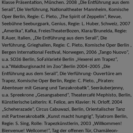
Klasse Präsentation, München. 2008 „Die Entführung aus dem
Serail“, Die Verführung, Nationaltheater Mannheim, Komische
Oper Berlin, Regie: C. Pieto, „The Spirit of Zeppelin“, Revue,
Seebühne Seeburgpark, Genius, Regie: L. Huber, Schweiz, 2007
„Amerika“, Kafka, FreiesTheaterBozen, Klara/Brunelda, Regie:
R.Auer, Italien, „Die Entführung aus dem Serail“, Die
Verführung, Grieghallen, Regie: C. Pieto, Komische Oper Berlin ,
Bergen International Festival, Norwegen, 2006 „Tango Nuovo“,
u.a. SO36 Berlin, SoFaVarieté Berlin „Hexerei am Trapez“,
u.a.“Waldburgisnacht im Zoo“,Berlin 2004–2005 „Die
Entführung aus dem Serail“, Die Verführung- Ouvertüre am
Trapez, Komische Oper Berlin, Regie: C. Pieto, „Piraten:
Abenteuer mit Gesang und Tanzakrobatik“, Seeräuberjenny,
u.a. Spreekrone „Gesangsabend“, Theatercafé Mephisto, Berlin,
Künstlerische Leiterin: K. Felice, am Klavier: N. Orloff, 2004
„Scheherazade“, Circus Cabuwazi, Berlin, Orientalischer Tanz
mit Partnerakrobatik „Kunst macht hungrig“, Tyiatrom Berlin,
Regie: S. Sing, Rolle: Trapezkünstlerin, 2003 „Willkommen!
Bienvenue! Wellcome!“, Tag der offenen Tür, Chamäleon-