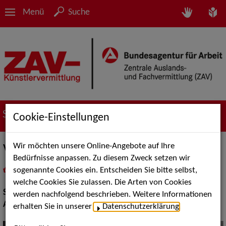
Menü
Suche
Suche nach Künstler*innen
Cookie-Einstellungen
Wir möchten unsere Online-Angebote auf Ihre
Vanessa Lee
Bedürfnisse anpassen. Zu diesem Zweck setzen wir
sogenannte Cookies ein. Entscheiden Sie bitte selbst,
in
Meine Merkliste
legen
als PDF speichern
welche Cookies Sie zulassen. Die Arten von Cookies
Show:
Artistik
werden nachfolgend beschrieben. Weitere Informationen
Artistik:
Luftakrobatik
erhalten Sie in unserer
Datenschutzerklärung
.