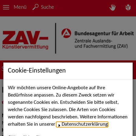
Menü
Suche
Suche nach Künstler*innen
Cookie-Einstellungen
Wir möchten unsere Online-Angebote auf Ihre
LA FINESSE
Bedürfnisse anpassen. Zu diesem Zweck setzen wir
sogenannte Cookies ein. Entscheiden Sie bitte selbst,
in
Meine Merkliste
legen
als PDF speichern
welche Cookies Sie zulassen. Die Arten von Cookies
Musik:
Pop, Rock & Tanzmusik, Klassische und Historische
werden nachfolgend beschrieben. Weitere Informationen
Musik
erhalten Sie in unserer
Datenschutzerklärung
.
Klassische und Historische Musik:
Kammermusikgruppen