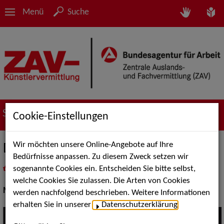
Menü
Suche
Suche nach Künstler*innen
Cookie-Einstellungen
Wir möchten unsere Online-Angebote auf Ihre
Diskothek a la carte (Jörg Kuszynski)
Bedürfnisse anpassen. Zu diesem Zweck setzen wir
sogenannte Cookies ein. Entscheiden Sie bitte selbst,
in
Meine Merkliste
legen
als PDF speichern
welche Cookies Sie zulassen. Die Arten von Cookies
Musik:
DJs
werden nachfolgend beschrieben. Weitere Informationen
erhalten Sie in unserer
Datenschutzerklärung
.