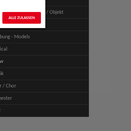
uspiel - Film / TV
uspiel - Figur / Puppe / Objekt
ALLE ZULASSEN
bung - Talents
bung - Models
ical
ow
ik
r / Chor
hester
z