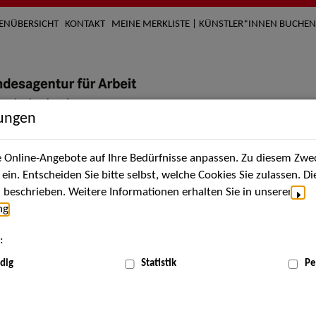
TENÜBERSICHT
KONTAKT
MEINE MERKLISTE | KÜNSTLER*INNEN BUCHEN
lungen
Online-Angebote auf Ihre Bedürfnisse anpassen. Zu diesem Zwec
nach Künstler*innen
Über uns
Aktuelles
Termi
in. Entscheiden Sie bitte selbst, welche Cookies Sie zulassen. D
beschrieben. Weitere Informationen erhalten Sie in unserer
ng
.
nnen
:
ME
dig
Statistik
Pe
Scha