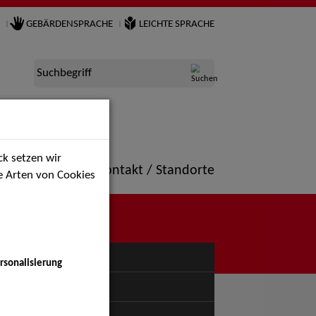
GEBÄRDENSPRACHE
LEICHTE SPRACHE
Suchbegriff
k setzen wir
ne
Portfolio
Kontakt / Standorte
ie Arten von Cookies
NÜ
rsonalisierung
uspiel - Bühne