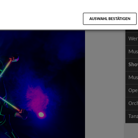
Scha
als PDF speichern
Scha
AUSWAHL BESTÄTIGEN
Wer
Wer
Mus
Sh
Mus
Ope
Orc
Tan