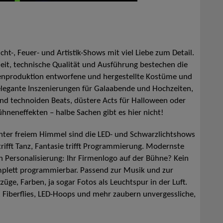
ht-, Feuer- und Artistik-Shows mit viel Liebe zum Detail.
t, technische Qualität und Ausführung bestechen die
genproduktion entworfene und hergestellte Kostüme und
elegante Inszenierungen für Galaabende und Hochzeiten,
und technoiden Beats, düstere Acts für Halloween oder
hneneffekten – halbe Sachen gibt es hier nicht!
 unter freiem Himmel sind die LED- und Schwarzlichtshows
rifft Tanz, Fantasie trifft Programmierung. Modernste
 Personalisierung: Ihr Firmenlogo auf der Bühne? Kein
mplett programmierbar. Passend zur Musik und zur
züge, Farben, ja sogar Fotos als Leuchtspur in der Luft.
 Fiberflies, LED-Hoops und mehr zaubern unvergessliche,