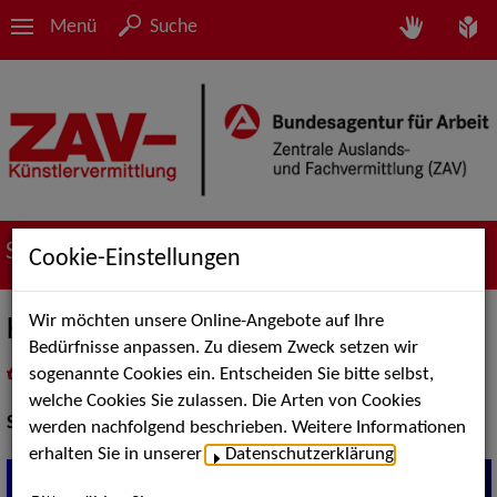
Menü
Suche
Suche nach Künstler*innen
Cookie-Einstellungen
Wir möchten unsere Online-Angebote auf Ihre
Kungfire – LED
Bedürfnisse anpassen. Zu diesem Zweck setzen wir
sogenannte Cookies ein. Entscheiden Sie bitte selbst,
in
Meine Merkliste
legen
als PDF speichern
welche Cookies Sie zulassen. Die Arten von Cookies
Show Acts:
Feuer und Lichtshows
werden nachfolgend beschrieben. Weitere Informationen
erhalten Sie in unserer
Datenschutzerklärung
.