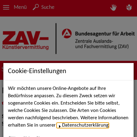
Menü
Suche
Suche nach Künstler*innen
Cookie-Einstellungen
Wir möchten unsere Online-Angebote auf Ihre
Martin Kreusch
Bedürfnisse anpassen. Zu diesem Zweck setzen wir
sogenannte Cookies ein. Entscheiden Sie bitte selbst,
in
Meine Merkliste
legen
als PDF speichern
welche Cookies Sie zulassen. Die Arten von Cookies
Show:
Show Acts
werden nachfolgend beschrieben. Weitere Informationen
Show Acts:
Kabarett, Comedy
erhalten Sie in unserer
Datenschutzerklärung
.