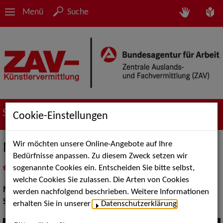
Menü
Suche
Suche nach Künstler*innen
Cookie-Einstellungen
Wir möchten unsere Online-Angebote auf Ihre
Nasser Kilada
Bedürfnisse anpassen. Zu diesem Zweck setzen wir
sogenannte Cookies ein. Entscheiden Sie bitte selbst,
in
Meine Merkliste
legen
als PDF speichern
welche Cookies Sie zulassen. Die Arten von Cookies
Musik:
Instrumental Solisten, Volksmusik und Intern. Folklore
werden nachfolgend beschrieben. Weitere Informationen
Stilistik:
Jazz
erhalten Sie in unserer
Datenschutzerklärung
.