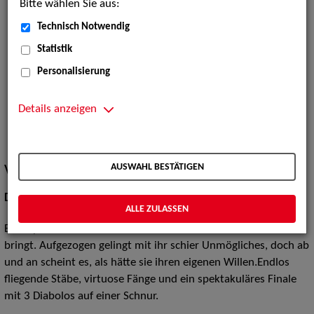
Bitte wählen Sie aus:
Technisch Notwendig
Statistik
Personalisierung
Details anzeigen
AUSWAHL BESTÄTIGEN
Vita / Credits
Diaboloshow - „Die magische Spieluhr“
ALLE ZULASSEN
Eine Spieluhr, die ihren Besitzer in eine andere Wirklichkeit
bringt. Aufgezogen gelingt mit ihr schier Unmögliches, doch ab
und an scheint es, als hätte sie ihren eigenen Willen.Endlos
fliegende Stäbe, virtuose Fänge und ein spektakuläres Finale
mit 3 Diabolos auf einer Schnur.