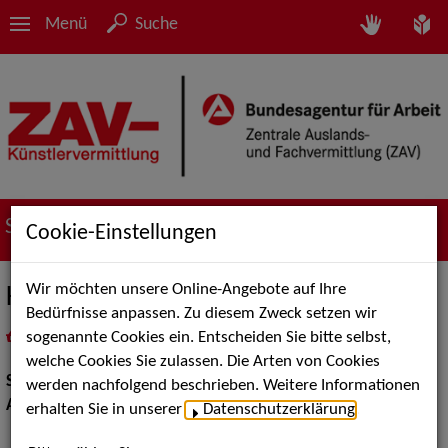
Menü
Suche
Suche nach Künstler*innen
Cookie-Einstellungen
Wir möchten unsere Online-Angebote auf Ihre
Kevin Knoche
Bedürfnisse anpassen. Zu diesem Zweck setzen wir
sogenannte Cookies ein. Entscheiden Sie bitte selbst,
in
Meine Merkliste
legen
als PDF speichern
welche Cookies Sie zulassen. Die Arten von Cookies
Show:
Artistik
werden nachfolgend beschrieben. Weitere Informationen
Artistik:
Jonglage
erhalten Sie in unserer
Datenschutzerklärung
.