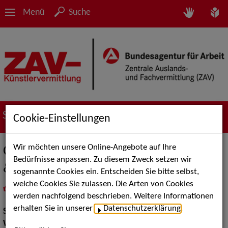
Menü
Suche
Suche nach Künstler*innen
Cookie-Einstellungen
Wir möchten unsere Online-Angebote auf Ihre
Oliver Kessler - Ed Wood - Robotman
Bedürfnisse anpassen. Zu diesem Zweck setzen wir
& La Fantasia
sogenannte Cookies ein. Entscheiden Sie bitte selbst,
welche Cookies Sie zulassen. Die Arten von Cookies
in
Meine Merkliste
legen
als PDF speichern
werden nachfolgend beschrieben. Weitere Informationen
erhalten Sie in unserer
Datenschutzerklärung
.
Show:
Walk Acts Animation
Walk Acts Animation:
Pantomime / Living Dolls, Walk Acts