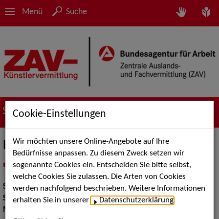
Menü
Suche
Suche nach Künstler*innen
Cookie-Einstellungen
Wir möchten unsere Online-Angebote auf Ihre
Katrin Schinköth-Haase
Bedürfnisse anpassen. Zu diesem Zweck setzen wir
sogenannte Cookies ein. Entscheiden Sie bitte selbst,
in
Meine Merkliste
legen
als PDF speichern
welche Cookies Sie zulassen. Die Arten von Cookies
Show:
Musik Shows, Show Acts
werden nachfolgend beschrieben. Weitere Informationen
Show Acts:
Kabarett
erhalten Sie in unserer
Datenschutzerklärung
.
Musik Shows:
Sänger / Sängerin, Sonstiges