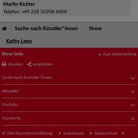
Martin Richter
Telefon:
+49 228 50208-6008
Suche nach Künstler*innen
Show
Kathy Leen
Diese Seite
Zum Seitenanfang
drucken
empfehlen
Suche nach Künstler*innen
Aktuelles
Portfolio
Standorte
© ZAV-Künstlervermittlung
Impressum
Datenschutz