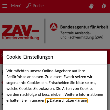
Menü
Suche
Suche nach Künstler*innen
Cookie-Einstellungen
Wir möchten unsere Online-Angebote auf Ihre
Kathy Leen
Bedürfnisse anpassen. Zu diesem Zweck setzen wir
sogenannte Cookies ein. Entscheiden Sie bitte selbst,
in
Meine Merkliste
legen
als PDF speichern
welche Cookies Sie zulassen. Die Arten von Cookies
Show:
Musik Shows
werden nachfolgend beschrieben. Weitere Informationen
Moderation:
Moderator / Moderatorin
erhalten Sie in unserer
Datenschutzerklärung
.
Musik Shows:
Sänger / Sängerin, Sonstiges